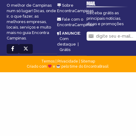
MAIL
O melhor de Campinas
Sobre
num só lugar! Dicas, onde
EncontraCampinas
Receba grátis as
ir, o que fazer, as
principais notícias,
Fale com o
melhores empresas,
dicas e promoções
EncontraCampinas
locais, serviços e muito
mais no guia Encontra
ANUNCIE
:
Campinas.
Com
destaque
|
Grátis
Termos
|
Privacidade
|
Sitemap
Criado com
e
pelo time do EncontraBrasil