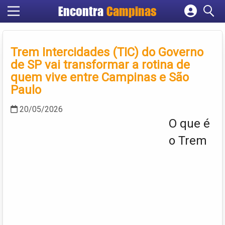
Encontra
Campinas
Cadastrar empresa
Fazer login
Trem Intercidades (TIC) do Governo
Criar conta
de SP vai transformar a rotina de
quem vive entre Campinas e São
Paulo
20/05/2026
O que é
o Trem