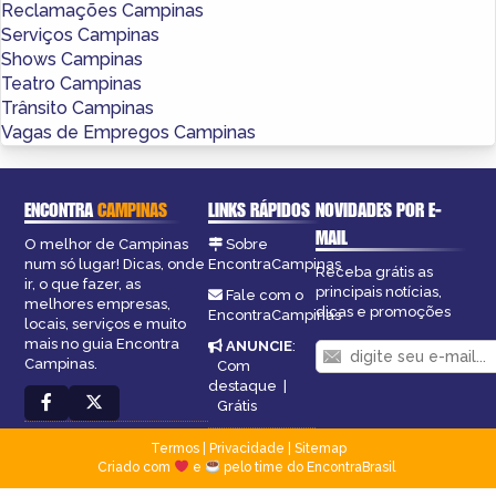
Reclamações Campinas
Serviços Campinas
Shows Campinas
Teatro Campinas
Trânsito Campinas
Vagas de Empregos Campinas
ENCONTRA
CAMPINAS
LINKS RÁPIDOS
NOVIDADES POR E-
MAIL
O melhor de Campinas
Sobre
num só lugar! Dicas, onde
EncontraCampinas
Receba grátis as
ir, o que fazer, as
principais notícias,
Fale com o
melhores empresas,
dicas e promoções
EncontraCampinas
locais, serviços e muito
mais no guia Encontra
ANUNCIE
:
Campinas.
Com
destaque
|
Grátis
Termos
|
Privacidade
|
Sitemap
Criado com
e
pelo time do EncontraBrasil