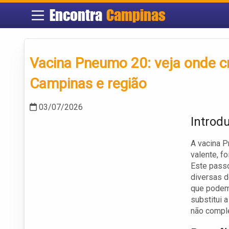
Encontra
Campinas
Vacina Pneumo 20: veja onde c
Campinas e região
03/07/2026
Introd
A vacina 
valente, f
Este passo
diversas d
que podem
substitui 
não compl