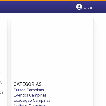
Entrar
Cadastrar empresa
Fazer login
Criar conta
.
e,
CATEGORIAS
Cursos Campinas
da
Eventos Campinas
Exposição Campinas
Notícias Campinas