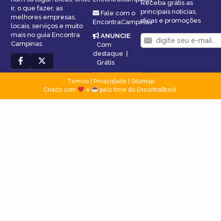
Receba grátis as
ir, o que fazer, as
principais notícias,
Fale com o
melhores empresas,
dicas e promoções
EncontraCampinas
locais, serviços e muito
mais no guia Encontra
ANUNCIE
:
Campinas.
Com
destaque
|
Grátis
Termos
|
Privacidade
|
Sitemap
Criado com
e
pelo time do EncontraBrasil