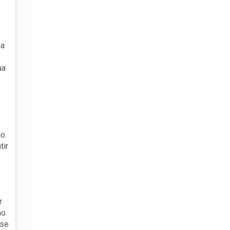
ma
ua
o.
tir
r
mo
 se