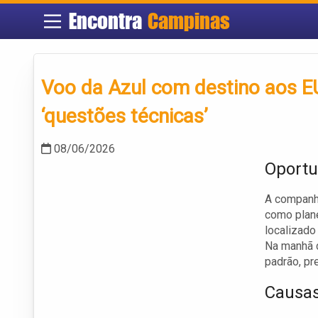
Encontra
Campinas
Voo da Azul com destino aos E
‘questões técnicas’
08/06/2026
Oportu
A companhi
como plane
localizado
Na manhã d
padrão, pr
Causas