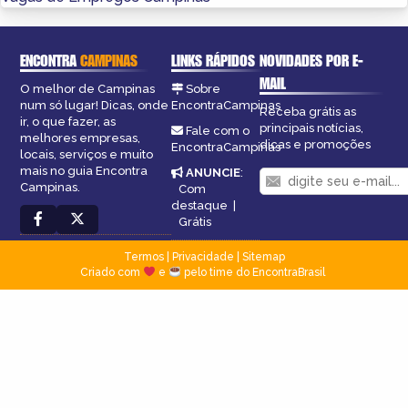
ENCONTRA
CAMPINAS
LINKS RÁPIDOS
NOVIDADES POR E-
MAIL
O melhor de Campinas
Sobre
num só lugar! Dicas, onde
EncontraCampinas
Receba grátis as
ir, o que fazer, as
principais notícias,
Fale com o
melhores empresas,
dicas e promoções
EncontraCampinas
locais, serviços e muito
mais no guia Encontra
ANUNCIE
:
Campinas.
Com
destaque
|
Grátis
Termos
|
Privacidade
|
Sitemap
Criado com
e
pelo time do EncontraBrasil