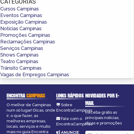
CATEGORIAS
Cursos Campinas
Eventos Campinas
Exposição Campinas
Notícias Campinas
Promoções Campinas
Reclamações Campinas
Serviços Campinas
Shows Campinas
Teatro Campinas
Trânsito Campinas
Vagas de Empregos Campinas
ENCONTRA
CAMPINAS
LINKS RÁPIDOS
NOVIDADES POR E-
MAIL
O melhor de Campinas
Sobre
num só lugar! Dicas, onde
EncontraCampinas
Receba grátis as
ir, o que fazer, as
principais notícias,
Fale com o
melhores empresas,
dicas e promoções
EncontraCampinas
locais, serviços e muito
mais no guia Encontra
ANUNCIE
: