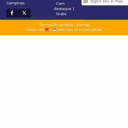
Campinas.
Com
destaque
|
Grátis
Termos
|
Privacidade
|
Sitemap
Criado com
e
pelo time do EncontraBrasil