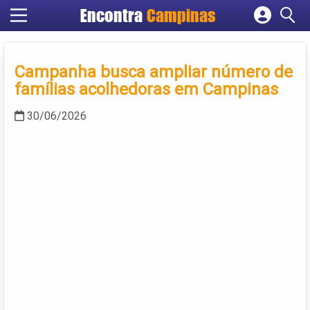
Encontra
Campinas
Cadastrar empresa
Fazer login
Campanha busca ampliar número de
Criar conta
famílias acolhedoras em Campinas
30/06/2026