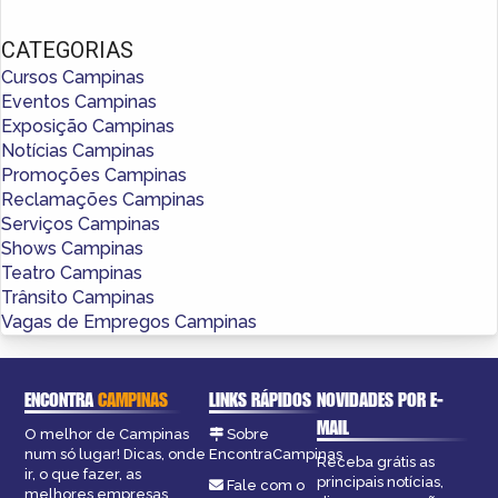
CATEGORIAS
Cursos Campinas
Eventos Campinas
Exposição Campinas
Notícias Campinas
Promoções Campinas
Reclamações Campinas
Serviços Campinas
Shows Campinas
Teatro Campinas
Trânsito Campinas
Vagas de Empregos Campinas
ENCONTRA
CAMPINAS
LINKS RÁPIDOS
NOVIDADES POR E-
MAIL
O melhor de Campinas
Sobre
num só lugar! Dicas, onde
EncontraCampinas
Receba grátis as
ir, o que fazer, as
principais notícias,
Fale com o
melhores empresas,