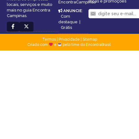
dicas e promoções
EncontraCampinas
locais, serviços e muito
mais no guia Encontra
ANUNCIE
:
Campinas.
Com
destaque
|
Grátis
Termos
|
Privacidade
|
Sitemap
Criado com
e
pelo time do EncontraBrasil