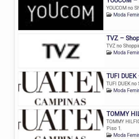
YOUCOM – S
YOUCOM no Sho
Moda Femin
TVZ – Shop
TVZ no Shoppin
Moda Femin
TUFI DUEK 
TUFI DUEK no S
Moda Femin
TOMMY HILF
TOMMY HILFIGE
Piso 1.
Moda Femin