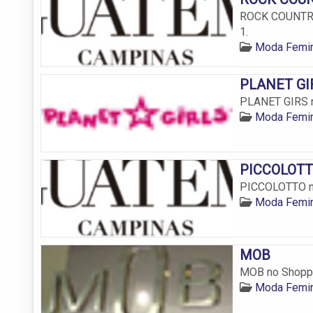
ROCK COUNTRY 
1.
Moda Femin
PLANET GI
PLANET GIRS n
Moda Femin
PICCOLOT
PICCOLOTTO no
Moda Femin
MOB
MOB no Shoppin
Moda Femin