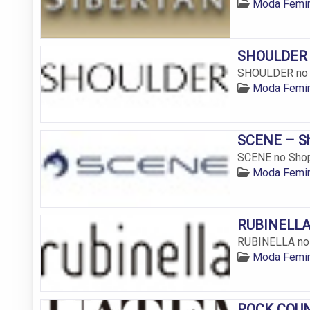
Moda Femin
SHOULDER –
SHOULDER no S
Moda Femin
SCENE – Sh
SCENE no Shopp
Moda Femin
RUBINELLA 
RUBINELLA no 
Moda Femin
ROCK COUNT