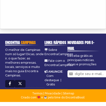
ENCONTRA
CAMPINAS
LINKS RÁPIDOS
NOVIDADES POR E-
MAIL
O melhor de Campinas
Sobre
num só lugar! Dicas, onde
EncontraCampinas
Receba grátis as
ir, o que fazer, as
principais notícias,
Fale com o
melhores empresas,
dicas e promoções
EncontraCampinas
locais, serviços e muito
mais no guia Encontra
ANUNCIE
:
Campinas.
Com
destaque
|
Grátis
Termos
|
Privacidade
|
Sitemap
Criado com
e
pelo time do EncontraBrasil