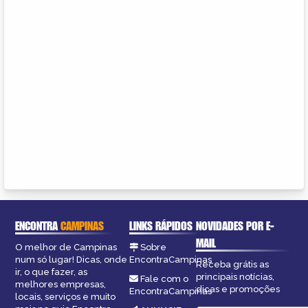
ENCONTRA
CAMPINAS
LINKS RÁPIDOS
NOVIDADES POR E-
MAIL
O melhor de Campinas
Sobre
num só lugar! Dicas, onde
EncontraCampinas
Receba grátis as
ir, o que fazer, as
principais notícias,
Fale com o
melhores empresas,
dicas e promoções
EncontraCampinas
locais, serviços e muito