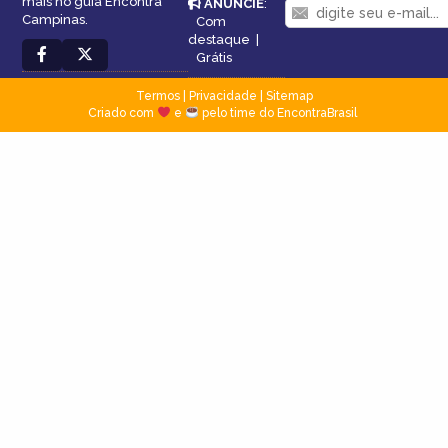
mais no guia Encontra
ANUNCIE
:
Campinas.
Com
destaque
|
Grátis
Termos
|
Privacidade
|
Sitemap
Criado com
e
pelo time do EncontraBrasil