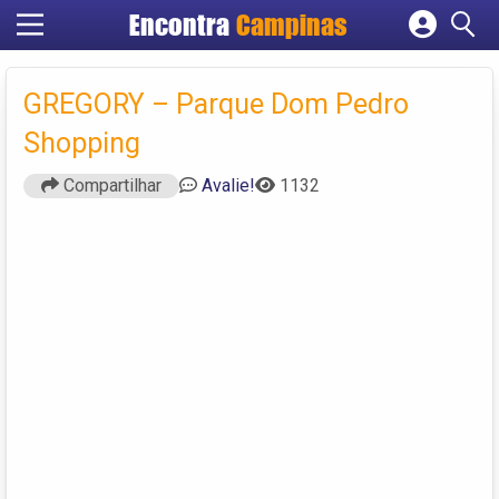
Encontra
Campinas
Cadastrar empresa
Fazer login
GREGORY – Parque Dom Pedro
Criar conta
Shopping
Compartilhar
Avalie!
1132