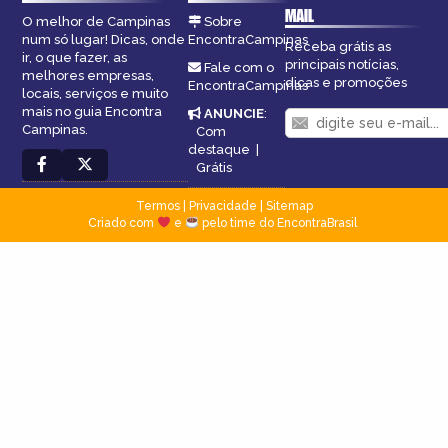
MAIL
O melhor de Campinas
Sobre
num só lugar! Dicas, onde
EncontraCampinas
Receba grátis as
ir, o que fazer, as
principais notícias,
Fale com o
melhores empresas,
dicas e promoções
EncontraCampinas
locais, serviços e muito
mais no guia Encontra
ANUNCIE
:
Campinas.
Com
destaque
|
Grátis
Termos
|
Privacidade
|
Sitemap
Criado com
e
pelo time do EncontraBrasil