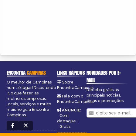
ENCONTRA
CAMPINAS
LINKS RÁPIDOS
NOVIDADES POR E-
MAIL
O melhor de Campinas
Sobre
num só lugar! Dicas, onde
EncontraCampinas
Receba grátis as
ir, o que fazer, as
principais notícias,
Fale com o
melhores empresas,
dicas e promoções
EncontraCampinas
locais, serviços e muito
mais no guia Encontra
ANUNCIE
:
Campinas.
Com
destaque
|
Grátis