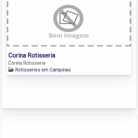
Corina Rotisseria
Corina Rotisseria
Rotisseries em Campinas