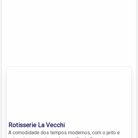
Rotisserie La Vecchi
A comodidade dos tempos modernos, com o jeito e