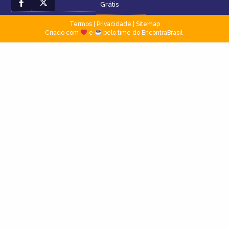
Grátis
Termos
|
Privacidade
|
Sitemap
Criado com
e
pelo time do EncontraBrasil