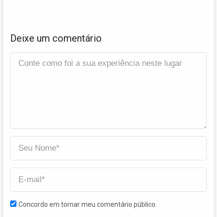
Deixe um comentário
Concordo em tornar meu comentário público