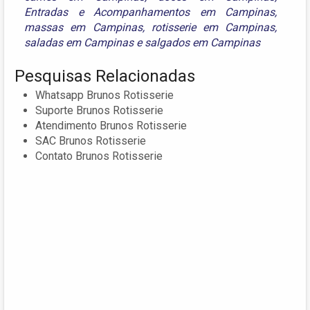
Entradas e Acompanhamentos em Campinas
,
massas em Campinas
,
rotisserie em Campinas
,
saladas em Campinas
e
salgados em Campinas
Pesquisas Relacionadas
Whatsapp Brunos Rotisserie
Suporte Brunos Rotisserie
Atendimento Brunos Rotisserie
SAC Brunos Rotisserie
Contato Brunos Rotisserie