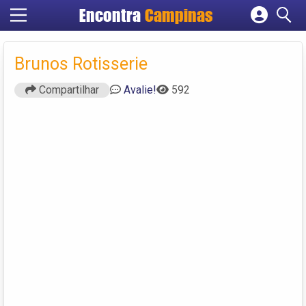
Encontra
Campinas
Cadastrar empresa
Fazer login
Brunos Rotisserie
Criar conta
Compartilhar
Avalie!
592