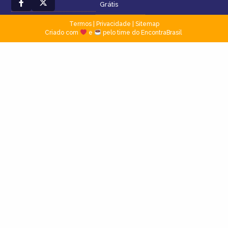
Grátis
Termos
|
Privacidade
|
Sitemap
Criado com
e
pelo time do EncontraBrasil