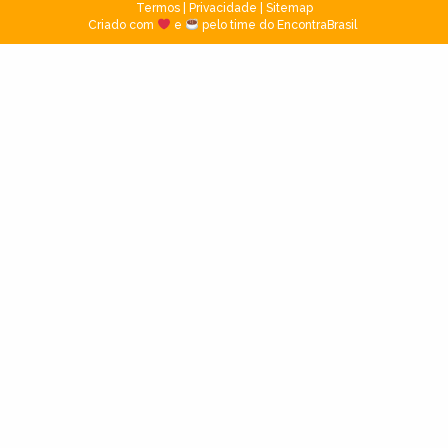
Termos
|
Privacidade
|
Sitemap
Criado com
e
pelo time do EncontraBrasil