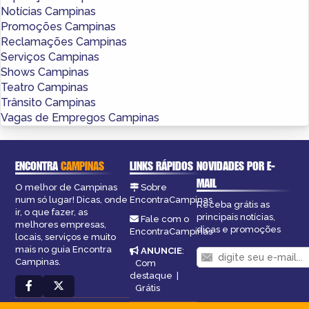
Notícias Campinas
Promoções Campinas
Reclamações Campinas
Serviços Campinas
Shows Campinas
Teatro Campinas
Trânsito Campinas
Vagas de Empregos Campinas
ENCONTRA
CAMPINAS
LINKS RÁPIDOS
NOVIDADES POR E-
MAIL
O melhor de Campinas
Sobre
num só lugar! Dicas, onde
EncontraCampinas
Receba grátis as
ir, o que fazer, as
principais notícias,
Fale com o
melhores empresas,
dicas e promoções
EncontraCampinas
locais, serviços e muito
mais no guia Encontra
ANUNCIE
:
Campinas.
Com
destaque
|
Grátis