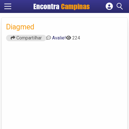
Encontra
Campinas
Cadastrar empresa
Fazer login
Diagmed
Criar conta
Compartilhar
Avalie!
224