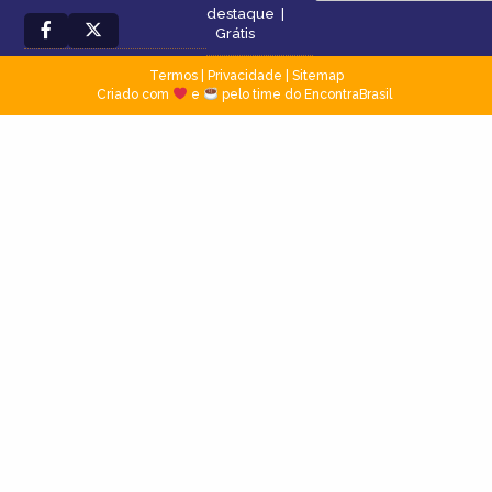
destaque
|
Grátis
Termos
|
Privacidade
|
Sitemap
Criado com
e
pelo time do EncontraBrasil