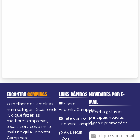
ENCONTRA
CAMPINAS
LINKS RÁPIDOS
NOVIDADES POR E-
MAIL
O melhor de Campinas
Sobre
num só lugar! Dicas, onde
EncontraCampinas
Receba grátis as
ir, o que fazer, as
principais notícias,
Fale com o
melhores empresas,
dicas e promoções
EncontraCampinas
locais, serviços e muito
mais no guia Encontra
ANUNCIE
:
Campinas.
Com