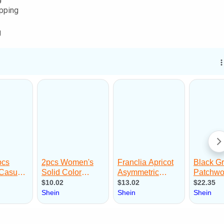
pping
g