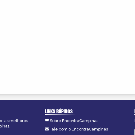
LINKS RÁPIDOS
er, as melhores
Sobre EncontraCampinas
pinas.
Fale com o EncontraCampinas