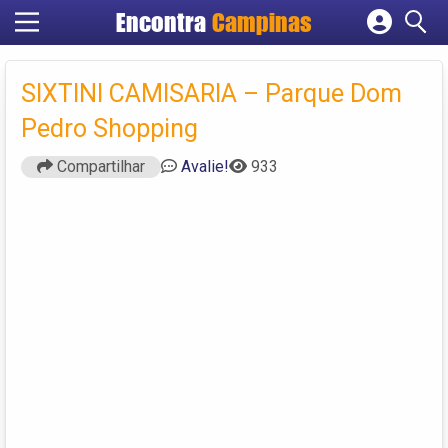
Encontra
Campinas
Cadastrar empresa
Fazer login
SIXTINI CAMISARIA – Parque Dom
Criar conta
Pedro Shopping
Compartilhar
Avalie!
933