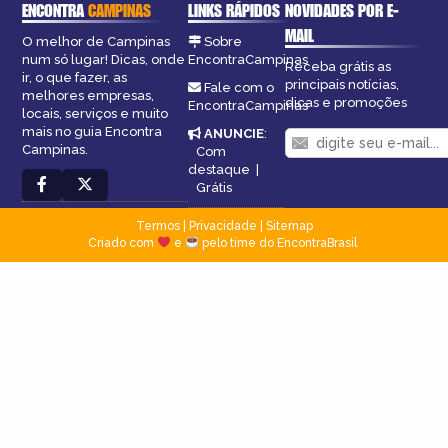
ENCONTRA
CAMPINAS
LINKS RÁPIDOS
NOVIDADES POR E-
MAIL
O melhor de Campinas
Sobre
num só lugar! Dicas, onde
EncontraCampinas
Receba grátis as
ir, o que fazer, as
principais notícias,
Fale com o
melhores empresas,
dicas e promoções
EncontraCampinas
locais, serviços e muito
mais no guia Encontra
ANUNCIE
:
Campinas.
Com
destaque
|
Grátis
Termos
|
Privacidade
|
Sitemap
Criado com
e
pelo time do EncontraBrasil