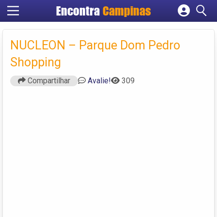
Encontra
Campinas
Cadastrar empresa
Fazer login
NUCLEON – Parque Dom Pedro
Criar conta
Shopping
Compartilhar
Avalie!
309