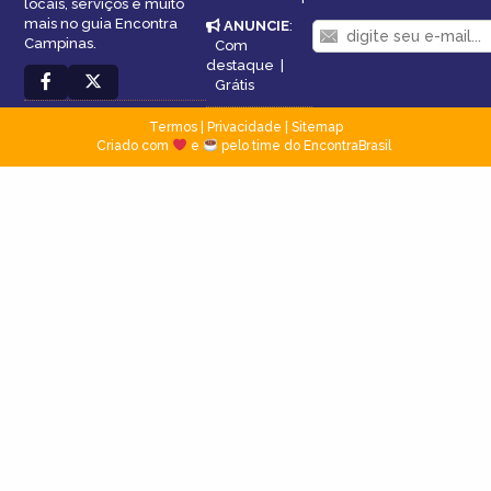
locais, serviços e muito
mais no guia Encontra
ANUNCIE
:
Campinas.
Com
destaque
|
Grátis
Termos
|
Privacidade
|
Sitemap
Criado com
e
pelo time do EncontraBrasil