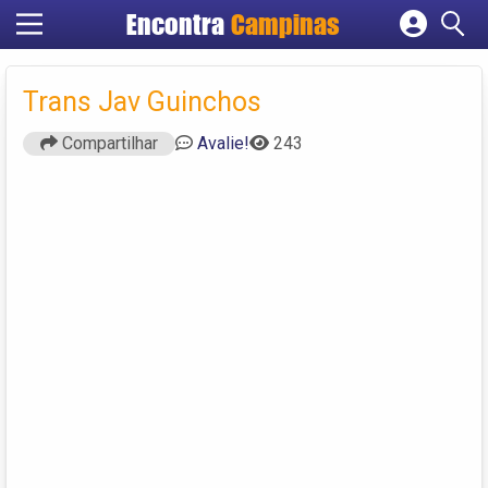
Encontra
Campinas
Cadastrar empresa
Fazer login
Trans Jav Guinchos
Criar conta
Compartilhar
Avalie!
243