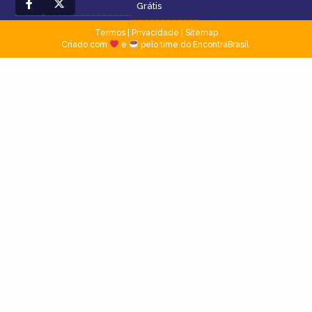
Grátis
Termos
|
Privacidade
|
Sitemap
Criado com
e
pelo time do EncontraBrasil