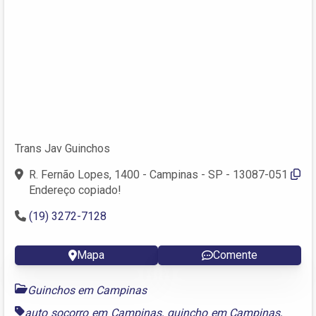
Trans Jav Guinchos
R. Fernão Lopes, 1400 - Campinas - SP - 13087-051
Endereço copiado!
(19) 3272-7128
Mapa
Comente
Guinchos em Campinas
auto socorro em Campinas
,
guincho em Campinas
,