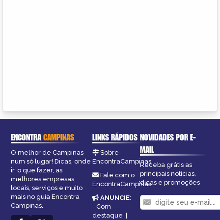
ENCONTRA
CAMPINAS
LINKS RÁPIDOS
NOVIDADES POR E-
MAIL
O melhor de Campinas
Sobre
num só lugar! Dicas, onde
EncontraCampinas
Receba grátis as
ir, o que fazer, as
principais notícias,
Fale com o
melhores empresas,
dicas e promoções
EncontraCampinas
locais, serviços e muito
mais no guia Encontra
ANUNCIE
:
Campinas.
Com
destaque
|