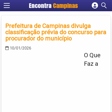
Encontra
Campinas
Cadastrar empresa
Fazer login
Prefeitura de Campinas divulga
Criar conta
classificação prévia do concurso para
procurador do município
10/01/2026
O Que
Faz a