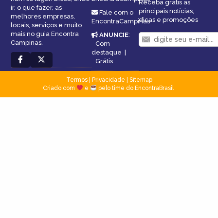
Receba grátis as
ir, o que fazer, as
principais notícias,
Fale com o
melhores empresas,
dicas e promoções
EncontraCampinas
locais, serviços e muito
mais no guia Encontra
ANUNCIE
:
Campinas.
Com
destaque
|
Grátis
Termos
|
Privacidade
|
Sitemap
Criado com
e
pelo time do EncontraBrasil