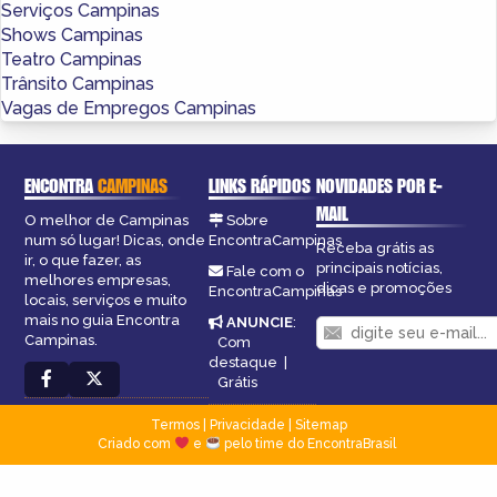
Serviços Campinas
Shows Campinas
Teatro Campinas
Trânsito Campinas
Vagas de Empregos Campinas
ENCONTRA
CAMPINAS
LINKS RÁPIDOS
NOVIDADES POR E-
MAIL
O melhor de Campinas
Sobre
num só lugar! Dicas, onde
EncontraCampinas
Receba grátis as
ir, o que fazer, as
principais notícias,
Fale com o
melhores empresas,
dicas e promoções
EncontraCampinas
locais, serviços e muito
mais no guia Encontra
ANUNCIE
:
Campinas.
Com
destaque
|
Grátis
Termos
|
Privacidade
|
Sitemap
Criado com
e
pelo time do EncontraBrasil