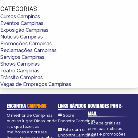
CATEGORIAS
Cursos Campinas
Eventos Campinas
Exposição Campinas
Notícias Campinas
Promoções Campinas
Reclamações Campinas
Serviços Campinas
Shows Campinas
Teatro Campinas
Trânsito Campinas
Vagas de Empregos Campinas
ENCONTRA
CAMPINAS
LINKS RÁPIDOS
NOVIDADES POR E-
MAIL
O melhor de Campinas
Sobre
num só lugar! Dicas, onde
EncontraCampinas
Receba grátis as
ir, o que fazer, as
principais notícias,
Fale com o
melhores empresas,
dicas e promoções
EncontraCampinas
locais, serviços e muito