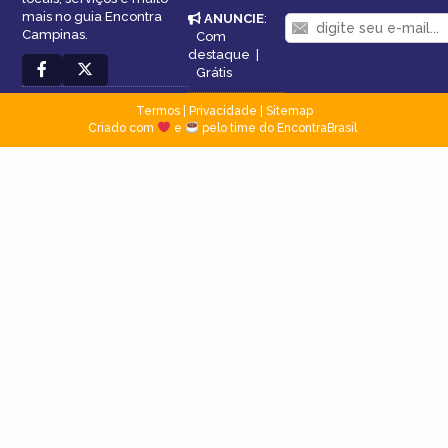
mais no guia Encontra
ANUNCIE
:
Campinas.
Com
destaque
|
Grátis
Termos
|
Privacidade
|
Sitemap
Criado com
e
pelo time do EncontraBrasil