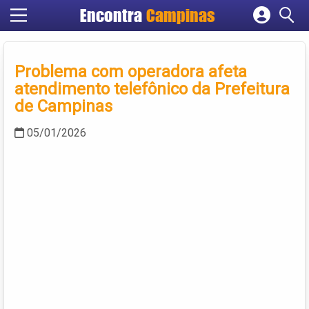
Encontra
Campinas
Cadastrar empresa
Fazer login
Problema com operadora afeta
Criar conta
atendimento telefônico da Prefeitura
de Campinas
05/01/2026