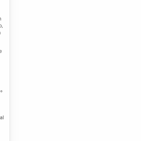
m
o,
a
e
1º
al