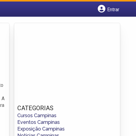
Entrar
Cadastrar empresa
Fazer login
Criar conta
to
. A
ra
CATEGORIAS
Cursos Campinas
Eventos Campinas
Exposição Campinas
Notícias Campinas