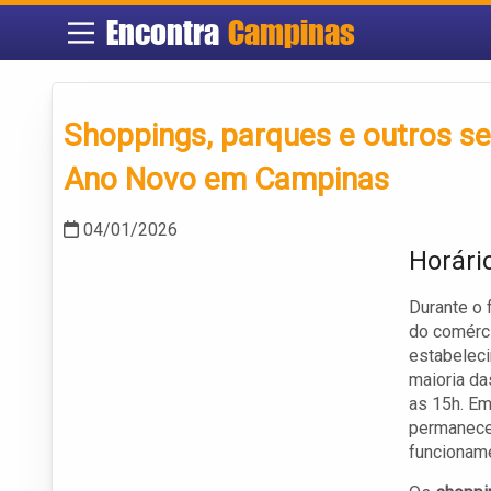
Encontra
Campinas
Shoppings, parques e outros ser
Ano Novo em Campinas
04/01/2026
Horári
Durante o 
do comér
estabeleci
maioria da
as 15h. Em
permanece
funcioname