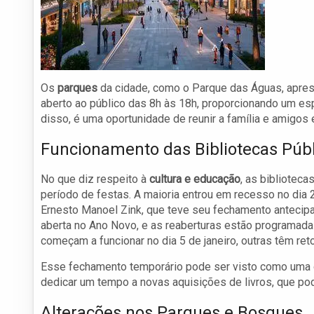
Os
parques
da cidade, como o Parque das Águas, aprese
aberto ao público das 8h às 18h, proporcionando um es
disso, é uma oportunidade de reunir a família e amigos
Funcionamento das Bibliotecas Púb
No que diz respeito à
cultura e educação
, as bibliotec
período de festas. A maioria entrou em recesso no dia
Ernesto Manoel Zink, que teve seu fechamento antecipa
aberta no Ano Novo, e as reaberturas estão programad
começam a funcionar no dia 5 de janeiro, outras têm ret
Esse fechamento temporário pode ser visto como uma op
dedicar um tempo a novas aquisições de livros, que pode
Alterações nos Parques e Bosques