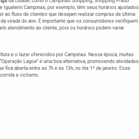
ngs
da cidade, como o Campinas Shopping, Shopping Prado
e Iguatemi Campinas, por exemplo, têm seus horários ajustados
er ao fluxo de clientes que desejam realizar compras de última
 da virada do ano. É importante que os consumidores verifiquem
o atendimento ao cliente, pois os horários podem variar.
tura e o lazer oferecidos por Campinas. Nessa época, muitas
“Operação Lagoa” é uma boa alternativa, promovendo atividades
e fica aberta entre as 7h e as 13h, no dia 1º de janeiro. Esse
orrida e ciclismo.