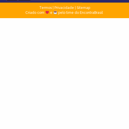
Termos
|
Privacidade
|
Sitemap
Criado com
e
pelo time do EncontraBrasil