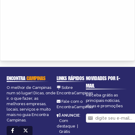
ENCONTRA
CAMPINAS
LINKS RÁPIDOS
NOVIDADES POR E-
MAIL
O melhor de Campinas
Sobre
num só lugar! Dicas, onde
EncontraCampinas
Receba grátis as
ir, o que fazer, as
principais notícias,
Fale com o
melhores empresas,
dicas e promoções
EncontraCampinas
locais, serviços e muito
mais no guia Encontra
ANUNCIE
:
Campinas.
Com
destaque
|
Grátis