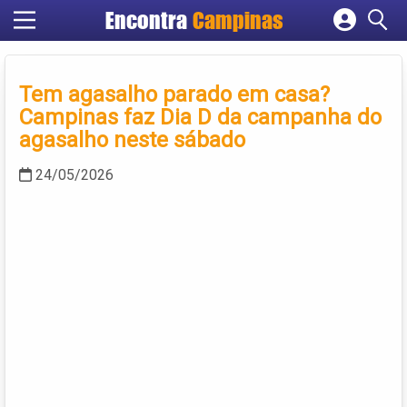
Encontra
Campinas
Cadastrar empresa
Fazer login
Tem agasalho parado em casa?
Criar conta
Campinas faz Dia D da campanha do
agasalho neste sábado
24/05/2026