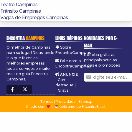
Teatro Campinas
Trânsito Campinas
Vagas de Empregos Campinas
ENCONTRA
CAMPINAS
LINKS RÁPIDOS
NOVIDADES POR E-
MAIL
O melhor de Campinas
Sobre
num só lugar! Dicas, onde
EncontraCampinas
Receba grátis as
ir, o que fazer, as
principais notícias,
Fale com o
melhores empresas,
dicas e promoções
EncontraCampinas
locais, serviços e muito
mais no guia Encontra
ANUNCIE
:
Campinas.
Com
destaque
|
Grátis
Termos
|
Privacidade
|
Sitemap
Criado com
e
pelo time do EncontraBrasil